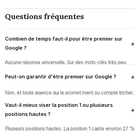
Questions fréquentes
Combien de temps faut-il pour être premier sur
Google ?
Aucune réponse universelle. Sur des mots-clés très peu
concurrentiels (longue traîne locale, niche très spécifique),
Peut-on garantir d'être premier sur Google ?
une bonne page optimisée peut atteindre la première
position en quelques semaines à quelques mois. Sur des
Non, et toute agence qui le promet ment ou compte tricher.
requêtes très concurrentielles, il faut compter 6 à 18 mois
Google ne donne aucune garantie de position à personne,
d'efforts soutenus : contenu de qualité, maillage interne,
Vaut-il mieux viser la position 1 ou plusieurs
pas même à ses partenaires commerciaux. Un consultant
acquisition de backlinks, signaux de notoriété. Plus la
positions hautes ?
SEO sérieux peut promettre une démarche structurée, des
requête vaut cher, plus la marche est haute.
améliorations mesurables (trafic, visibilité, positions
Plusieurs positions hautes. La position 1 capte environ 27 %
moyennes), des gains sur des requêtes ciblées, mais
des clics, la position 2 environ 15 %, la position 3 environ 11