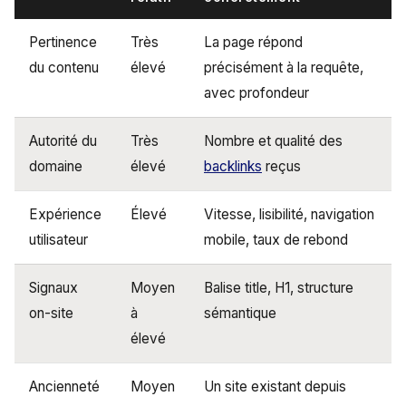
Pertinence
Très
La page répond
du contenu
élevé
précisément à la requête,
avec profondeur
Autorité du
Très
Nombre et qualité des
domaine
élevé
backlinks
reçus
Expérience
Élevé
Vitesse, lisibilité, navigation
utilisateur
mobile, taux de rebond
Signaux
Moyen
Balise title, H1, structure
on-site
à
sémantique
élevé
Ancienneté
Moyen
Un site existant depuis