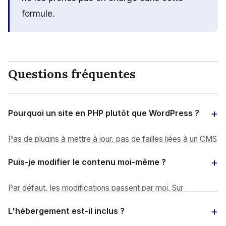
formule.
Questions fréquentes
Pourquoi un site en PHP plutôt que WordPress ?
Pas de plugins à mettre à jour, pas de failles liées à un CMS
populaire, des temps de chargement très rapides. La
Puis-je modifier le contenu moi-même ?
performance technique est un critère de classement réel :
un site PHP sur mesure part avec un avantage.
Par défaut, les modifications passent par moi. Sur
demande, je peux livrer une interface d'administration
L'hébergement est-il inclus ?
simple et sur mesure pour éditer les textes sans toucher au