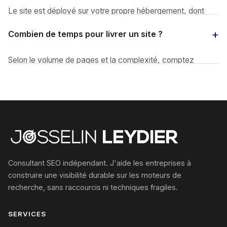
code.
Le site est déployé sur votre propre hébergement, dont
vous gardez la main. Je m'occupe de la configuration
Combien de temps pour livrer un site ?
serveur et de la mise en ligne, et je peux conseiller un
hébergeur adapté si besoin.
Selon le volume de pages et la complexité, comptez
généralement plusieurs semaines : cadrage et mots-clés,
design validé, puis développement et rédaction page par
page. Je communique un délai précis au cadrage.
Consultant SEO indépendant. J'aide les entreprises à
construire une visibilité durable sur les moteurs de
recherche, sans raccourcis ni techniques fragiles.
SERVICES