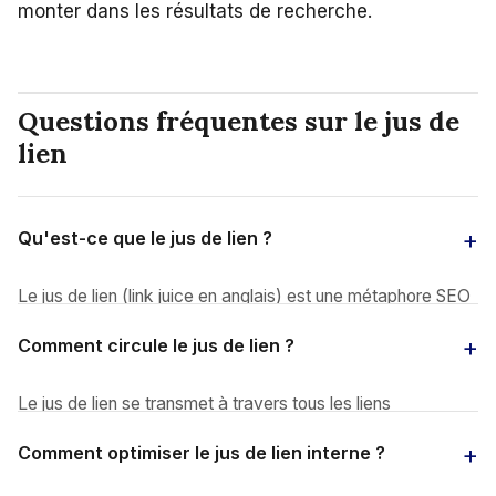
monter dans les résultats de recherche.
Questions fréquentes sur le jus de
lien
Qu'est-ce que le jus de lien ?
Le jus de lien (link juice en anglais) est une métaphore SEO
qui désigne la valeur ou l'autorité qu'un lien hypertexte
Comment circule le jus de lien ?
transmet de la page source à la page de destination.
Quand une page reçoit un lien depuis une page elle-même
Le jus de lien se transmet à travers tous les liens
puissante (qui a beaucoup de backlinks de qualité), elle
hypertextes dofollow. Sur une page A qui contient 10 liens
hérite d'une partie de cette puissance, ce qui contribue à
Comment optimiser le jus de lien interne ?
dofollow, chaque lien partage une fraction de l'autorité de
son positionnement dans Google. Le terme vient d'une
A. Plus une page a de liens sortants, moins chacun de ces