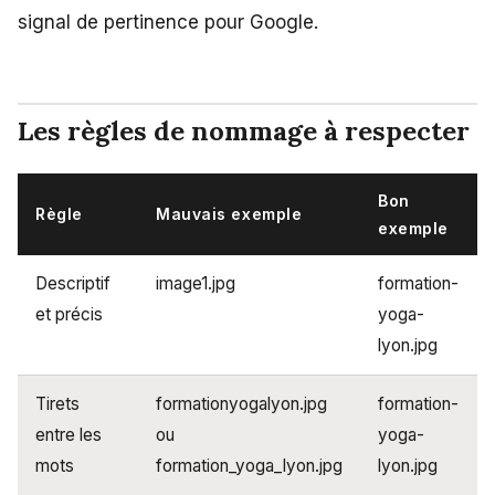
signal de pertinence pour Google.
Les règles de nommage à respecter
Bon
Règle
Mauvais exemple
exemple
Descriptif
image1.jpg
formation-
et précis
yoga-
lyon.jpg
Tirets
formationyogalyon.jpg
formation-
entre les
ou
yoga-
mots
formation_yoga_lyon.jpg
lyon.jpg