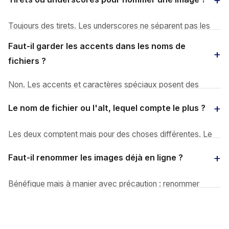
Toujours des tirets. Les underscores ne séparent pas les
mots pour Google :
formation_yoga
est lu comme un
Faut-il garder les accents dans les noms de
seul mot. Avec un tiret,
formation-yoga
est lu comme
fichiers ?
deux mots.
Non. Les accents et caractères spéciaux posent des
problèmes d'URL et de compatibilité serveur. Convertissez
Le nom de fichier ou l'alt, lequel compte le plus ?
:
réparation-vélo-nîmes.jpg
devient
reparation-velo-nimes.jpg
.
Les deux comptent mais pour des choses différentes. Le
nom de fichier est un signal de pertinence direct. L'attribut
Faut-il renommer les images déjà en ligne ?
alt sert d'abord à l'accessibilité (lecteurs d'écran) et
secondairement au SEO. À soigner ensemble.
Bénéfique mais à manier avec précaution : renommer
change l'URL, ce qui casse les backlinks et partages
éventuels. Pour un gros volume, corriger les nouvelles
images au fil de l'eau et garder les anciennes en place