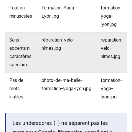
Tout en
Formation-Yoga-
formation-
minuscules
Lyon.jpg
yoga-
lyon.jpg
Sans
réparation-vélo-
reparation-
accents ni
nîmes.jpg
velo-
caractères
nimes.jpg
spéciaux
Pas de
photo-de-ma-belle-
formation-
mots
formation-yoga-lyon.jpg
yoga-
inutiles
lyon.jpg
Les underscores (
_
) ne séparent pas les