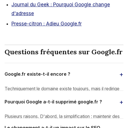
Journal du Geek : Pourquoi Google change
d'adresse
Presse-citron : Adieu Google.fr
Questions fréquentes sur Google.fr
Google.fr existe-t-il encore ?
Techniquement le domaine existe toujours, mais il redirige
depuis avril 2025 vers google.com. L'utilisateur qui tape
Pourquoi Google a-t-il supprimé google.fr ?
google.fr arrive sur la version internationale du moteur, dans
sa langue et sa localisation détectées automatiquement.
Plusieurs raisons. D'abord, la simplification : maintenir des
Google a annoncé cette suppression progressive de tous
dizaines de domaines nationaux avec des contenus
ses domaines nationaux (google.de, google.es, google.it,
Le changement a-t-il un impact sur le SEO