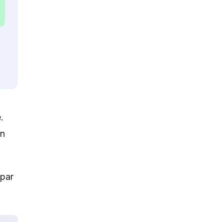
.
en
 par