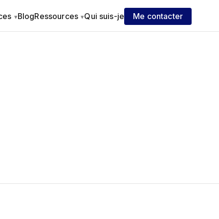
ices
Blog
Ressources
Qui suis-je
Me contacter
▾
▾