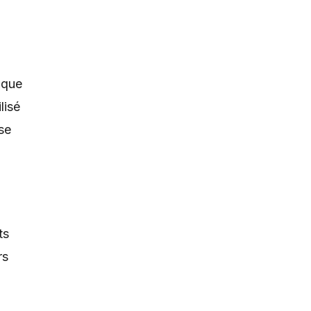
aque
lisé
se
ts
rs