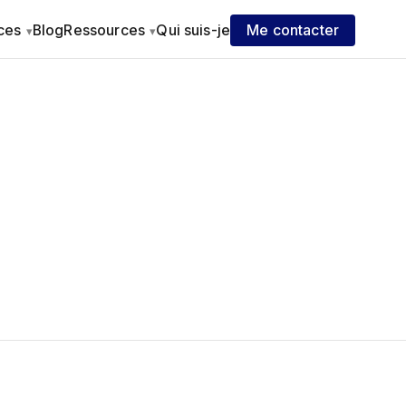
ices
Blog
Ressources
Qui suis-je
Me contacter
▾
▾