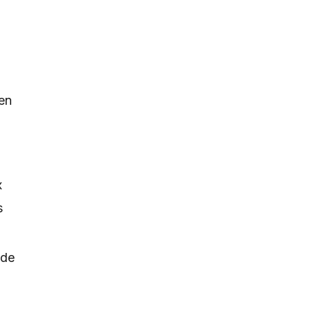
en
x
s
 de