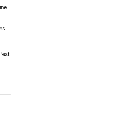
une
es
'est