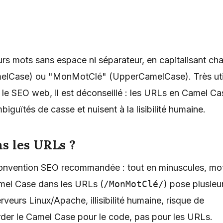
eurs mots sans espace ni séparateur, en capitalisant ch
melCase) ou "MonMotClé" (UpperCamelCase). Très uti
le SEO web, il est déconseillé : les URLs en Camel Ca
biguïtés de casse et nuisent à la lisibilité humaine.
ns les URLs ?
convention SEO recommandée : tout en minuscules, mo
mel Case dans les URLs (
/MonMotClé/
) pose plusieu
erveurs Linux/Apache, illisibilité humaine, risque de
rder le Camel Case pour le code, pas pour les URLs.