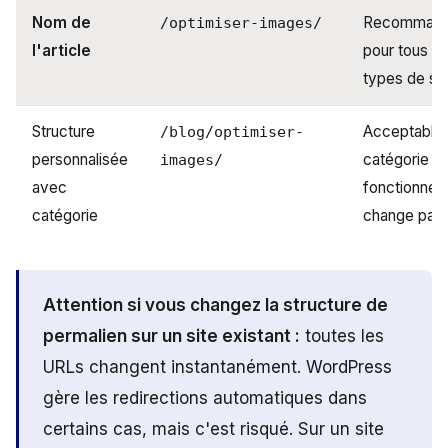
Nom de
Recomman
/optimiser-images/
l'article
pour tous le
types de sit
Structure
Acceptable s
/blog/optimiser-
personnalisée
catégorie es
images/
avec
fonctionnell
catégorie
change pas
Attention si vous changez la structure de
permalien sur un site existant :
toutes les
URLs changent instantanément. WordPress
gère les redirections automatiques dans
certains cas, mais c'est risqué. Sur un site