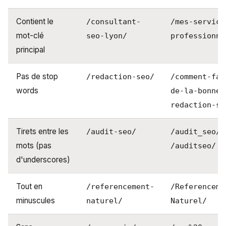
Contient le
/consultant-
/mes-service
mot-clé
seo-lyon/
professionne
principal
Pas de stop
/redaction-seo/
/comment-fai
words
de-la-bonne-
redaction-se
Tirets entre les
o
/audit-seo/
/audit_seo/
mots (pas
/auditseo/
d'underscores)
Tout en
/referencement-
/Referenceme
minuscules
naturel/
Naturel/