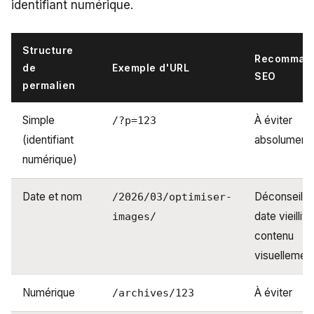
identifiant numérique.
Structure
Recommand
de
Exemple d'URL
SEO
permalien
Simple
À éviter
/?p=123
(identifiant
absolument
numérique)
Date et nom
Déconseillé 
/2026/03/optimiser-
date vieillit l
images/
contenu
visuellemen
Numérique
À éviter
/archives/123